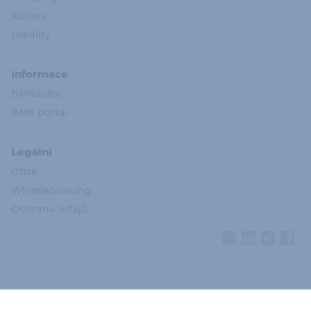
Kariéra
Lokality
Informace
BMKdelta
BMK portál
Legální
Otisk
Whistleblowing
Ochrana údajů