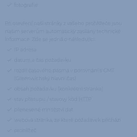
fotografie
Při otevření naší stránky z vašeho prohlížeče jsou
našim serverům automaticky zasílány technické
informace. Zde se jedná o následující:
IP adresa
datum a čas požadavku
rozdíl časového pásma v porovnání s GMT
(Greenwichský hlavní čas)
obsah požadavku (konkrétní stránka)
stav přístupu / stavový kód HTTP
přenesené množství dat
webová stránka, ze které požadavek přichází
prohlížeč