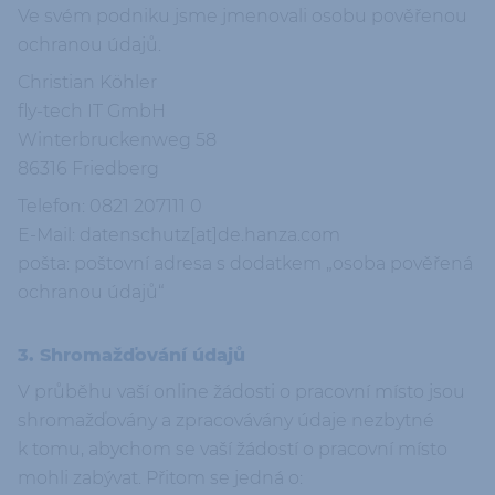
Ve svém podniku jsme jmenovali osobu pověřenou
ochranou údajů.
Christian Köhler
fly-tech IT GmbH
Winterbruckenweg 58
86316 Friedberg
Telefon: 0821 207111 0
E-Mail: datenschutz[at]de.hanza.com
pošta: poštovní adresa s dodatkem „osoba pověřená
ochranou údajů“
3. Shromažďování údajů
V průběhu vaší online žádosti o pracovní místo jsou
shromažďovány a zpracovávány údaje nezbytné
k tomu, abychom se vaší žádostí o pracovní místo
mohli zabývat. Přitom se jedná o: