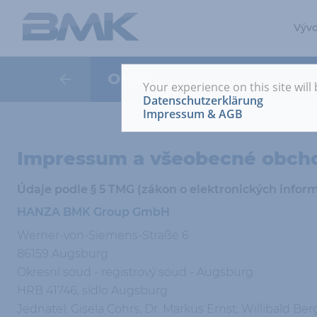
Vývo
V
Otisk
Your experience on this site will
I
Datenschutzerklärung
z
Impressum & AGB
R
p
Impressum a všeobecné obch
Údaje podle § 5 TMG (zákon o elektronických infor
HANZA BMK Group GmbH
Werner-von-Siemens-Straße 6
86159 Augsburg
Okresní soud - registrový soud - Augsburg
HRB 41746, sídlo Augsburg
Jednatel: Gisela Cohrs, Dr. Markus Ernst, Willibald Ber