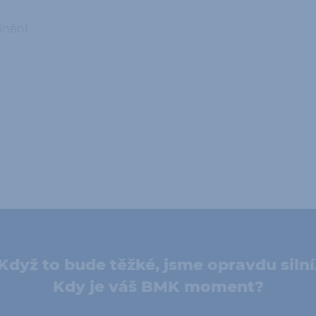
lnění
Když to bude těžké, jsme opravdu silní
Kdy je váš BMK moment?