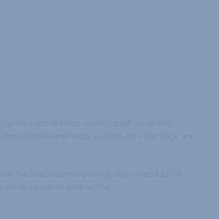
h) jsme odpovědní za vlastní obsah na těchto
 zprostředkované nebo uložené cizí informace, ani
ena. Takováto odpovědnost je však možná až od
nto obsah obratem odstraníme.