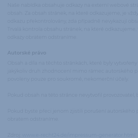
Naše nabídka obsahuje odkazy na externí webové strá
obsah. Za obsah stránek, na které odkazujeme, je vžd
odkazu překontrolovány, zda případně nevykazují obsah
Trvalá kontrola obsahu stránek, na které odkazujeme,
odkazy obratem odstraníme.
Autorské právo
Obsah a díla na těchto stránkách, které byly vytvoř
jakýkoliv druh zhodnocení mimo rámec autorského práv
povoleny pouze pro soukromé, nekomerční účely.
Pokud obsah na této stránce nevytvořil provozovatel
Pokud byste přeci jenom zjistili porušení autorského 
obratem odstraníme.
Zdroj:
www.e-recht24.de/impressum-generator.html