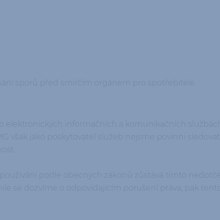
vnání sporů před smírčím orgánem pro spotřebitele.
n o elektronických informačních a komunikačních službác
G však jako poskytovatel služeb nejsme povinni sledovat
ost.
h používání podle obecných zákonů zůstává tímto nedotč
kmile se dozvíme o odpovídajícím porušení práva, pak te