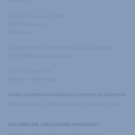
Německo
August-Wessels-Str. 19A
86156 Augsburg
Německo
Obvodní soud – Rejstříkový soud – Augsburg
HRB 18869, sídlo Augsburg
DIČ: DE218540074
Jednatel: Nafi Pajaziti
Osoba pověřená kvalitou a životním prostředím
Robert Uecker –
Robert.Uecker[at]de.hanza.com
VŠEOBECNÉ OBCHODNÍ PODMÍNKY
Všeobecné obchodní podmínky – nákup