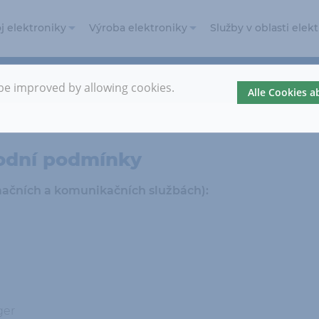
j elektroniky
Výroba elektroniky
Služby v oblasti elek
ývoj elektroniky
Výroba
elektroniky
 be improved by allowing cookies.
Alle Cookies 
ntegrované
abezpečení
Výroba prototypů
eferenční
Automotive
rojekty
odní podmínky
mačních a komunikačních službách):
ger