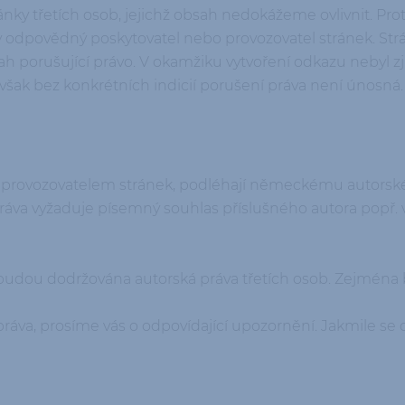
nky třetích osob, jejichž obsah nedokážeme ovlivnit. Pr
y odpovědný poskytovatel nebo provozovatel stránek. Strá
 porušující právo. V okamžiku vytvoření odkazu nebyl zji
 však bez konkrétních indicií porušení práva není únosná
eny provozovatelem stránek, podléhají německému autorsk
a vyžaduje písemný souhlas příslušného autora popř. vyh
, budou dodržována autorská práva třetích osob. Zejména
práva, prosíme vás o odpovídající upozornění. Jakmile se