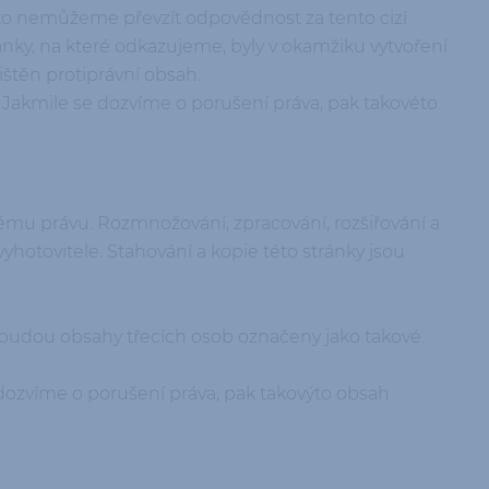
oto nemůžeme převzít odpovědnost za tento cizí
nky, na které odkazujeme, byly v okamžiku vytvoření
štěn protiprávní obsah.
. Jakmile se dozvíme o porušení práva, pak takovéto
ému právu. Rozmnožování, zpracování, rozšiřování a
otovitele. Stahování a kopie této stránky jsou
 budou obsahy třecích osob označeny jako takové.
 dozvíme o porušení práva, pak takovýto obsah