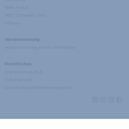
BMK Portal
360° Company Tour
Glossar
Verantwortung
Verantwortung in der Lieferkette
Rechtliches
Impressum & AGB
Datenschutz
Datenschutz Bewerbungsportal